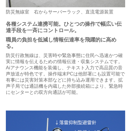
防災無線室 右からサーバーラック、直流電源装置
各種システム連携可能。ひとつの操作で幅広い伝
達手段を一斉にコントロール。
職員の負担を低減し情報伝達率を飛躍的に高め
る。
防災行政無線は、災害時や緊急事態に住民へ迅速かつ確
実に情報を伝えるための情報伝達・収集システムです。
Aiアナウンス機能を装備し、テキスト入力で高品質の
音
声放送が特色です。操作端末PCは他部署にも設置可能で
有事には災害対策本部などに持ち込み運用できます。拡
声子局では通話機を内蔵した外部接続箱により、緊急時
にセンターとの双方向通話が可能。