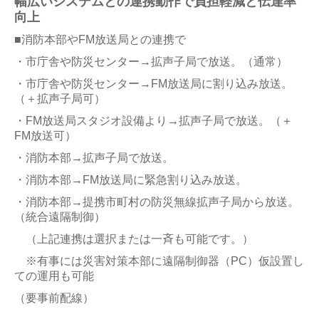
幅広いシステムとの連携動作で負担軽減と伝達率
向上
■消防本部やFM放送局との連携で
・市庁舎や防災センター→
拡声子局で放送。（通常）
・
市庁舎や防災センター→
FM放送局に割り込み放送。
（＋拡声子局可）
・FM放送局スタジオ設備より→
拡声子局で放送。
（＋
FM放送可）
・消防本部→拡声子局で放送。
・消防本部→
FM放送局に緊急割り込み放送。
・消防本部→提携市町村の防災無線拡声子局から放送。
（統合遠隔制御）
（上記連携は選択または一斉も可能です。）
※
有事には災害対策本部に遠隔制御器（PC）仮設置し
ての運用も可能
（要事前配線）