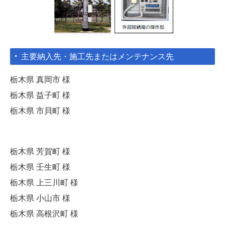
主要納入先・施工先またはメンテナンス先
栃木県 真岡市 様
栃木県
益子町 様
栃木県
市貝町 様
栃木県
芳賀町 様
栃木県
壬生町 様
栃木県 上三川町
様
栃木県
小山市 様
栃木県 高根沢町
様