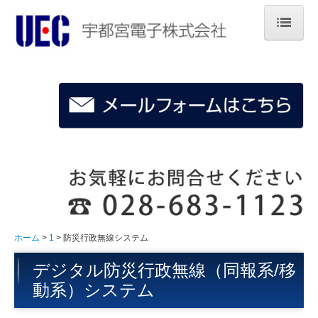
ホーム
企業情報
製品とサービス
技術サポート
採用のご案内
ホーム
1
防災行政無線システム
デジタル防災行政無線（同報系/移
動系）システム