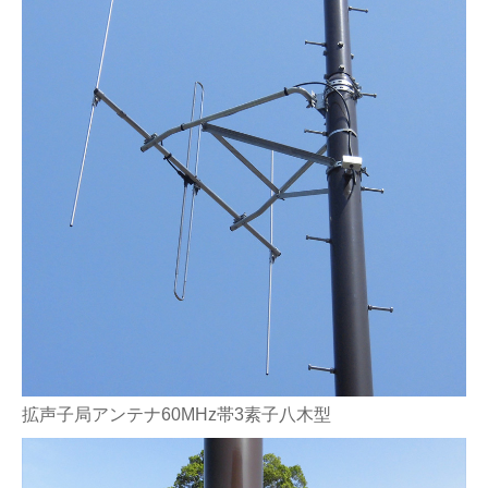
拡声子局アンテナ60MHz帯3素子八木型