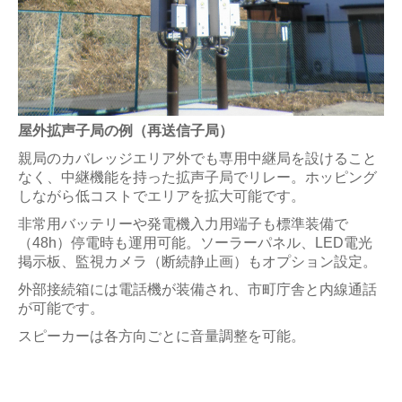
屋外拡声子局の例（再送信子局）
親局のカバレッジエリア外でも専用中継局を設けること
なく、中継機能を持った拡声子局でリレー。ホッピング
しながら低コストでエリアを拡大可能です。
非常用バッテリーや発電機入力用端子も標準装備で
（48h）停電時も運用可能。ソーラーパネル、LED電光
掲示板、監視カメラ（断続静止画）もオプション設定。
外部接続箱には電話機が装備され、市町庁舎と内線通話
が可能です。
スピーカーは各方向ごとに音量調整を可能。