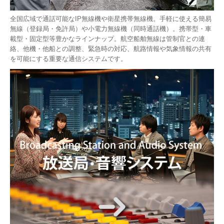
全国広域で通話可能なIP無線機や衛星携帯無線機。手軽に使える簡易
無線（登録局・免許局）や小電力無線機（同時通話機）。携帯型・車
載型・固定型等豊かなラインナップ。航空船舶無線は管制官との連
絡、他機・他船との調整、緊急時の対応、航路情報や気象情報の共有
を可能にする重要な通信システムです。