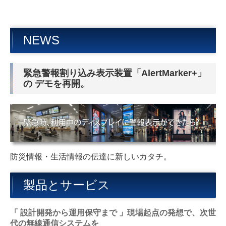
NEWS
緊急警報割り込み表示装置「AlertMarker+
」
の
デモを再開。
防災情報・生活情報の伝達に新しいカタチ。
製品とサービス
「 設計開発から運用保守まで 」現場起点の発想で、次世
代の無線通信システムを